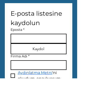
E-posta listesine 
kaydolun
Eposta
*
Kaydol
Firma Adı
*
Aydınlatma Metni
'ni 
okudum, onaylıyorum
Bana özel 
paylaşımlardan e-posta 
ile haberdar olmak 
istiyorum.