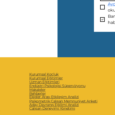
Ayd
oku
Ban
hab
Kurumsal Koçluk
Kurumsal Eğitimler
Uzman Eğitimleri
Endüstri Psikolojisi Süpervizyonu
Makaleler
Rehberler
Ekipler Arası Etkileşim Analizi
Psikometrik Çalışan Memnuniyet Anketi
Aday Davranış Eğilimi Analizi
Çalışan Deneyimi Yönetimi
i