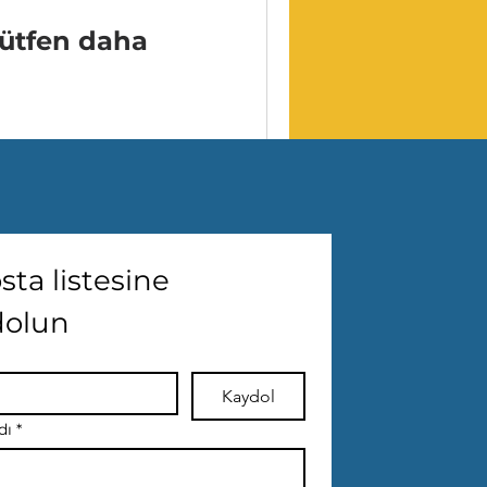
Lütfen daha
sta listesine 
dolun
Kaydol
dı
*