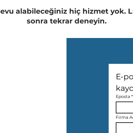
evu alabileceğiniz hiç hizmet yok. 
sonra tekrar deneyin.
E-po
kay
Eposta
*
Firma A