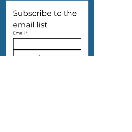
Subscribe to the 
email list
Email
*
Sign up
Company Name
*
I have read and 
approved 
the 
Information Text
 .
I want to be informed 
about my special posts 
via e-mail.