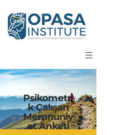
Psikometri
k Çalışan
Memnuniy
et Anketi