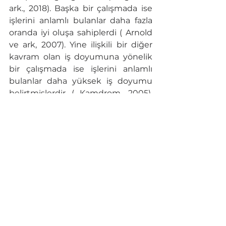
ark., 2018). Başka bir çalışmada ise 
işlerini anlamlı bulanlar daha fazla 
oranda iyi oluşa sahiplerdi ( Arnold 
ve ark, 2007). Yine ilişkili bir diğer 
kavram olan iş doyumuna yönelik 
bir çalışmada ise işlerini anlamlı 
bulanlar daha yüksek iş doyumu 
belirtmişlerdir ( Kamdrom, 2005). 
Yukarıda söz ettiğimiz meslek aşkı 
-
mesleğe kutsal atıfla-
(calling) ilgili 
bir çalışmada ise işlerini bu 
kavramla ifade eden çalışanlar daha 
yüksek iş tatmini belirtmişlerdir ve 
aynı zamanda herhangi bir karşılık 
almadan diğer çalışanlara göre 
daha fazla çalışma saatleri 
olduğunu ifade etmişlerdir 
(Wrzesniewski ve ark., 1997).